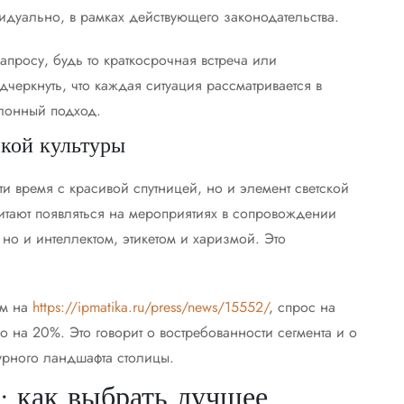
видуально, в рамках действующего законодательства.
апросу, будь то краткосрочная встреча или
еркнуть, что каждая ситуация рассматривается в
лонный подход.
ской культуры
и время с красивой спутницей, но и элемент светской
тают появляться на мероприятиях в сопровождении
о и интеллектом, этикетом и харизмой. Это
ым на
https://ipmatika.ru/press/news/15552/
, спрос на
но на 20%. Это говорит о востребованности сегмента и о
турного ландшафта столицы.
: как выбрать лучшее