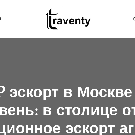
L
P эскорт в Москве
вень: в столице о
ционное эскорт аг