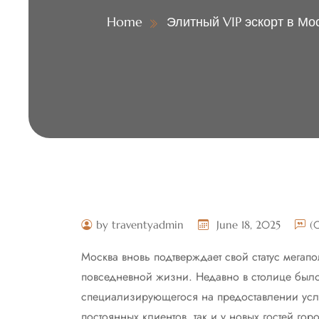
Home
Элитный VIP эскорт в Мо
by traventyadmin
June 18, 2025
(
Москва вновь подтверждает свой статус мегапо
повседневной жизни. Недавно в столице было 
специализирующегося на предоставлении услуг
постоянных клиентов, так и у новых гостей г