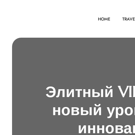
HOME
TRAVE
Элитный VI
новый уро
иннова