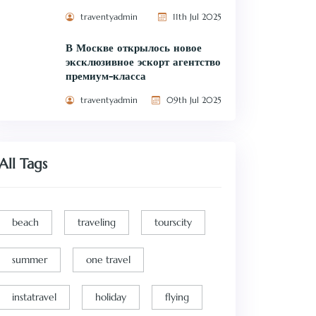
traventyadmin
11th Jul 2025
В Москве открылось новое
эксклюзивное эскорт агентство
премиум-класса
traventyadmin
09th Jul 2025
All Tags
beach
traveling
tourscity
summer
one travel
instatravel
holiday
flying